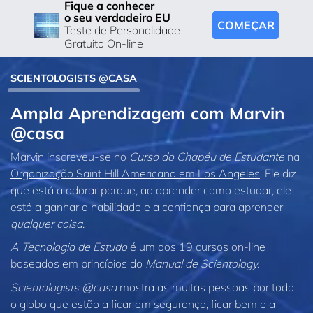
Fique a conhecer
o seu verdadeiro EU
COMEÇAR
Teste de Personalidade
Gratuito On-line
SCIENTOLOGISTS @CASA
Ampla Aprendizagem com Marvin
@casa
Marvin inscreveu‑se no
Curso do Chapéu de Estudante
na
Organização Saint Hill Americana em Los Angeles
. Ele diz
que está a adorar porque, ao aprender como estudar, ele
está a ganhar a habilidade e a confiança para aprender
qualquer coisa
.
A Tecnologia de Estudo
é um dos 19 cursos on‑line
baseados em princípios do
Manual de Scientology.
Scientologists @casa
mostra as muitas pessoas por todo
o globo que estão a ficar em segurança, ficar bem e a