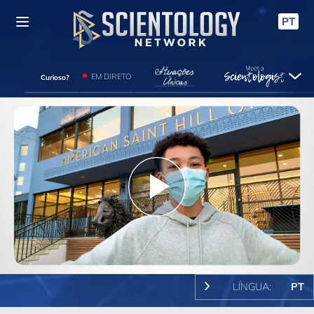
PT
EM DIRETO
Curioso?
Play
Video
LÍNGUA:
PT