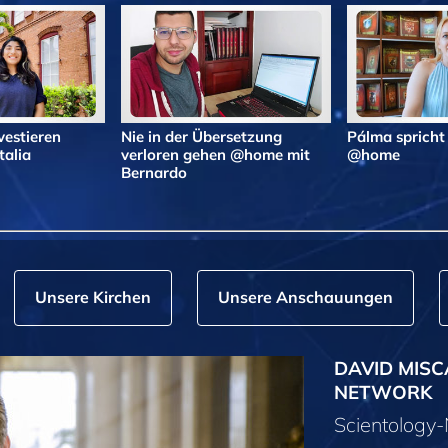
vestieren
Nie in der Übersetzung
Pálma spricht
alia
verloren gehen @home mit
@home
Bernardo
Unsere Kirchen
Unsere Anschauungen
DAVID MISC
NETWORK
Scientolog