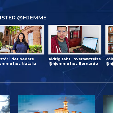
GISTER @HJEMME
stér i det bedste
Aldrig tabt i oversættelse
Pál
emme hos Natalia
@hjemme hos Bernardo
@h