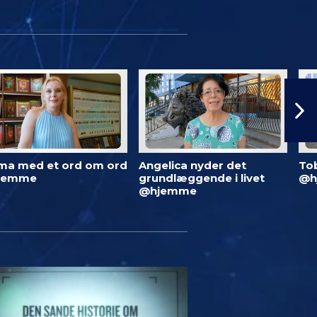
ma med et ord om ord
Angelica nyder det
To
jemme
grundlæggende i livet
@h
@hjemme