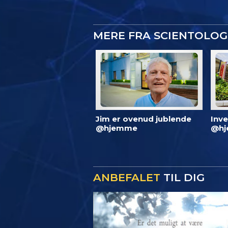
MERE FRA SCIENTOLO
Jim er ovenud jublende
Inve
@hjemme
@hj
ANBEFALET
TIL DIG