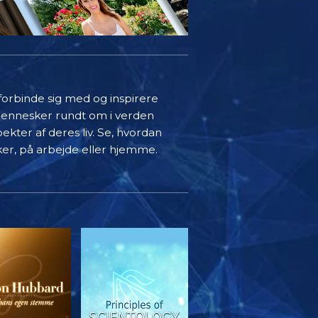
 forbinde sig med og inspirere
mennesker rundt om i verden
ekter af deres liv. Se, hvordan
ker, på arbejde eller hjemme.