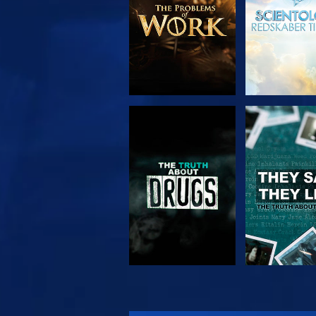
SE
SE