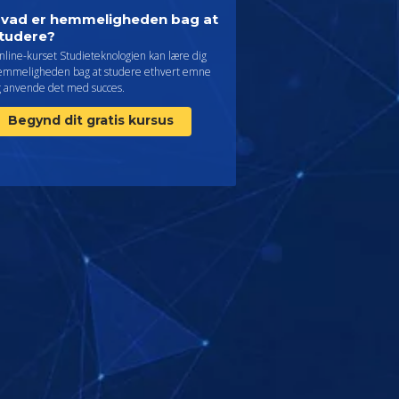
vad er hemmeligheden bag at
tudere?
nline-kurset Studieteknologien kan lære dig
emmeligheden bag at studere ethvert emne
g anvende det med succes.
Begynd dit gratis kursus