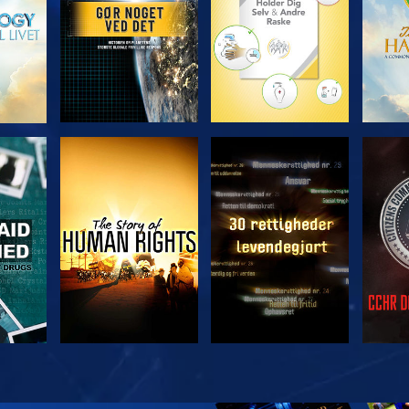
SE
SE