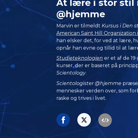
At lære i stor st
@hjemme
Marvin er tilmeldt
Kursus i Den 
American Saint Hill Organization 
han elsker det, for ved at lære,
opnår han evne og tillid til at læ
Studieteknologien
er et af de 19
kurser, der er baseret på princip
Scientology
.
Scientologister @hjemme
præse
mennesker verden over, som forbl
raske og trives i livet.