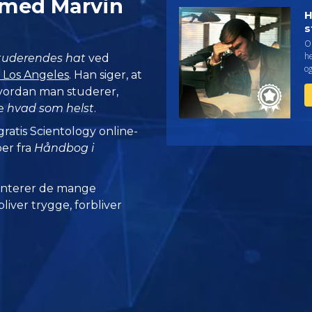
il med Marvin
H
s
O
h
studerendes hat
ved
o
i Los Angeles
. Han siger, at
 hvordan man studerer,
re
hvad som helst
.
 gratis Scientology online-
per fra
Håndbog i
nterer de mange
iver trygge, forbliver