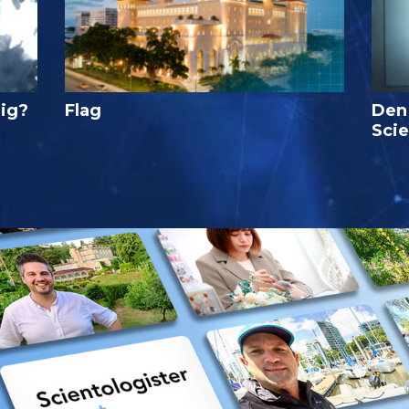
lig?
Flag
Den
Sci