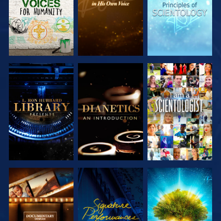
UTFORSKA
UTFORSKA
TITTA
SERIEN
SERIEN
UTFORSKA
TITTA
UTFORSKA
SERIEN
SERIEN