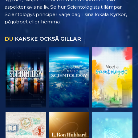
aspekter av sina liv. Se hur Scientologists tillämpar
Scientologys principer varje dag, i sina lokala Kyrkor,
på jobbet eller hemma.
DU
KANSKE OCKSÅ GILLAR
UTFORSKA
UTFORSKA
UTFORSKA
SERIEN
SERIEN
SERIEN