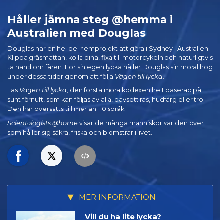
Håller jämna steg @hemma i
Australien med Douglas
Douglas har en hel del hemprojekt att göra i Sydney i Australien.
Klippa gräsmattan, kolla bina, fixa till motorcykeln och naturligtvis
ta hand om fåren. För sin egen lycka håller Douglas sin moral hög
under dessa tider genom att följa
Vägen till lycka
.
Läs
Vägen till lycka
, den första moralkodexen helt baserad på
sunt förnuft, som kan följas av alla, oavsett ras, hudfärg eller tro.
Den har översatts till mer än 110 språk.
Scientologists @home
visar de många människor världen över
som håller sig säkra, friska och blomstrar i livet.
MER INFORMATION
Vill du ha lite lycka?