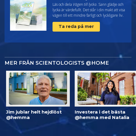
Läs och dela
Vägen till lycka
. Sann glädje och
lycka är värdefullt. Det står i din makt att visa
vägen till ett mindre farligt och lyckligare liv.
Ta reda på mer
MER FRÅN SCIENTOLOGISTS @HOME
Jim jublar helt hejdlöst
Investera i det bästa
@hemma
@hemma med Natalia