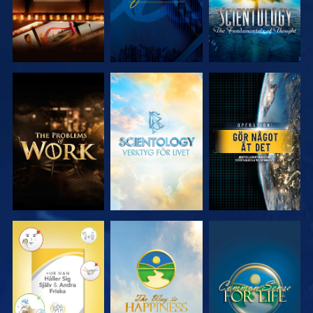
UTFORSKA
UTFORSKA
TITTA
SERIEN
SERIEN
TITTA
TITTA
TITTA