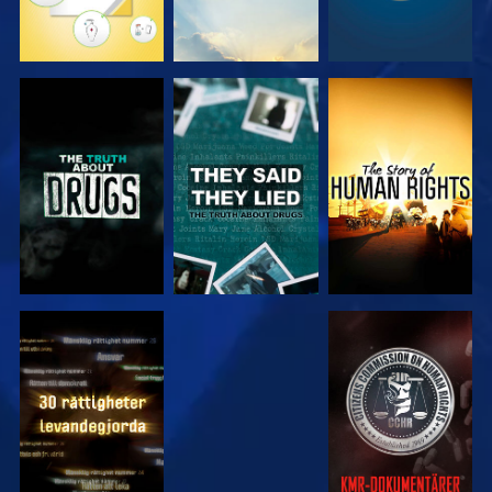
TITTA
TITTA
TITTA
TITTA
TITTA
TITTA