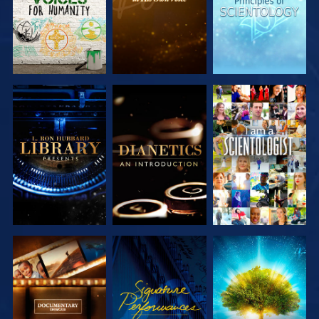
UTFORSKA
UTFORSKA
TITTA
SERIEN
SERIEN
UTFORSKA
TITTA
UTFORSKA
SERIEN
SERIEN