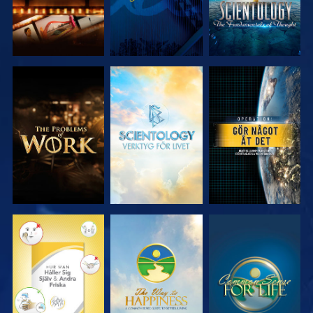
UTFORSKA
UTFORSKA
TITTA
SERIEN
SERIEN
TITTA
TITTA
TITTA