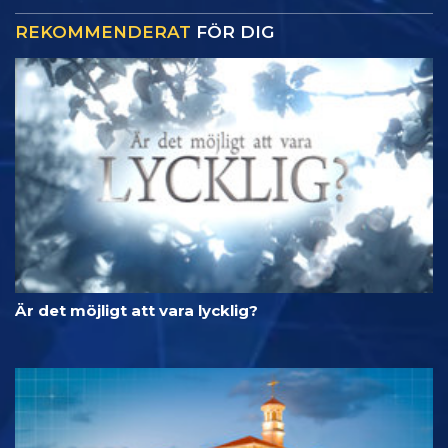
REKOMMENDERAT
FÖR DIG
Är det möjligt att vara lycklig?