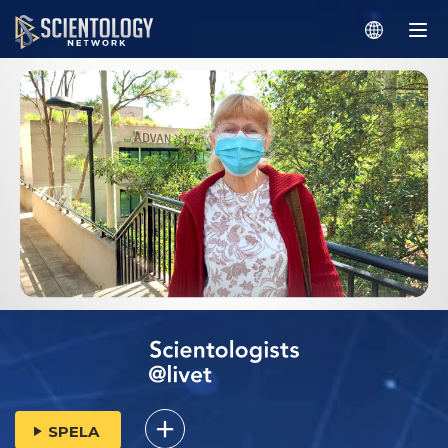
SPELA