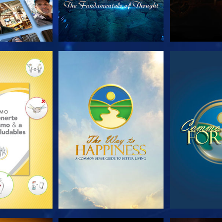
AS SERIES
VE
V