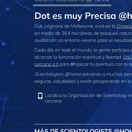
Dot es muy Precisa @
Dot, originaria de Melbourne, está en la
Organi
en medio de 364 hectáreas de bosques naturales
auditación
: un entorno sereno para un resultad
Cada día, en todo el mundo, la gente participa
alcanzar la iluminación espiritual y libertad.
Encu
cercano a ti
para empezar tu aventura con la au
Scientologists @home
presenta a muchas per
seguras, saludables y están prosperando en la 
Localiza la Organización de Scientology 
cercana
MÁS DE SCIENTOLOGISTS @HO