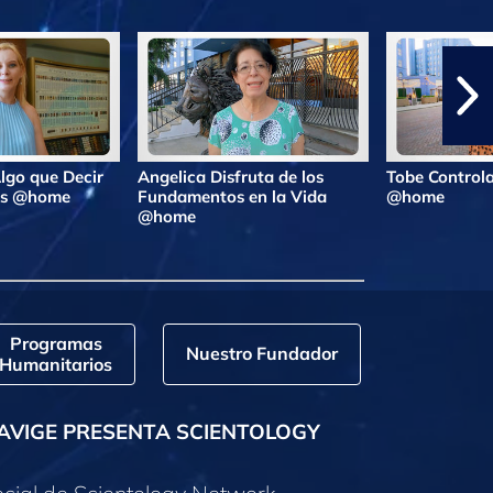
lgo que Decir
Angelica Disfruta de los
Tobe Controla
ras @home
Fundamentos en la Vida
@home
@home
Programas
Nuestro Fundador
Humanitarios
AVIGE PRESENTA SCIENTOLOGY