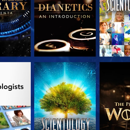
AS SERIES
VE
EXPLORA L