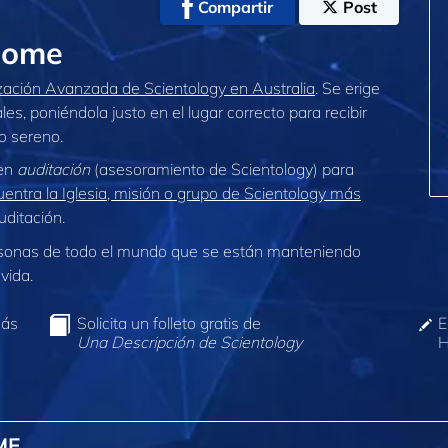
Compartir
Post
home
zación Avanzada de Scientology en Australia
. Se erige
, poniéndola justo en el lugar correcto para recibir
o sereno.
 en
auditación
(asesoramiento de Scientology) para
entra la Iglesia, misión o grupo de Scientology más
ditación.
sonas de todo el mundo que se están manteniendo
vida.
más
Solicita un folleto gratis de
E
Una Descripción de Scientology
H
ME