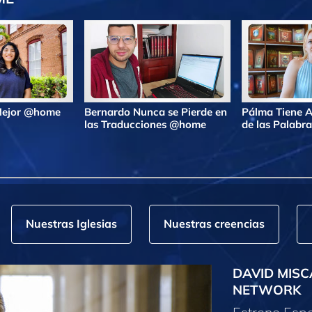
 Mejor @home
Bernardo Nunca se Pierde en
Pálma Tiene A
las Traducciones @home
de las Palab
Nuestras Iglesias
Nuestras creencias
DAVID MISC
NETWORK