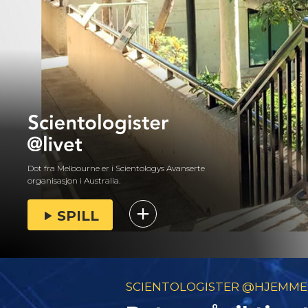
Dot fra Melbourne er i Scientologys Avanserte
organisasjon i Australia.
SPILL
SCIENTOLOGISTER @HJEMME