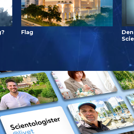
g?
Flag
Den
Sci