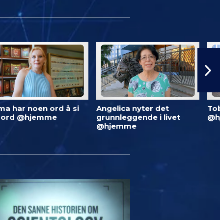
ma har noen ord å si
Angelica nyter det
To
 ord @hjemme
grunnleggende i livet
@h
@hjemme