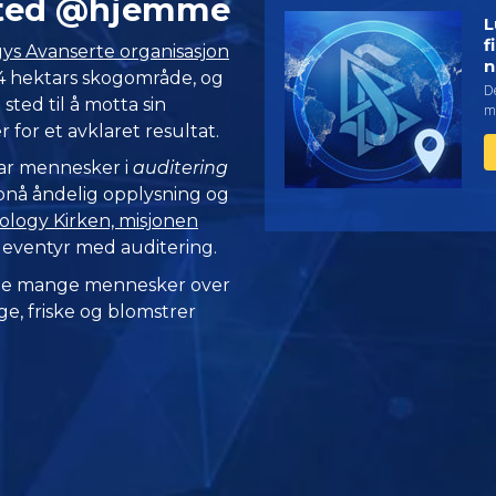
 sted @hjemme
L
f
ys Avanserte organisasjon
n
364 hektars skogområde, og
De
sted til å motta sin
m
 for et avklaret resultat.
tar mennesker i
auditering
ppnå åndelig opplysning og
logy Kirken, misjonen
 eventyr med auditering.
 de mange mennesker over
e, friske og blomstrer