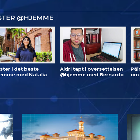
ISTER @HJEMME
ster i det beste
Aldri tapt i oversettelsen
Pál
emme med Natalia
@hjemme med Bernardo
om