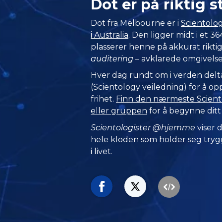
Dot er på riktig
Dot fra Melbourne er i
Scientolog
i Australia
. Den ligger midt i et 
plasserer henne på akkurat riktig 
auditering
– avklarede omgivelser
Hver dag rundt om i verden del
(Scientology veiledning) for å o
frihet.
Finn den nærmeste Sciento
eller gruppen
for å begynne ditt
Scientologister @hjemme
viser
hele kloden som holder seg trygg
i livet.