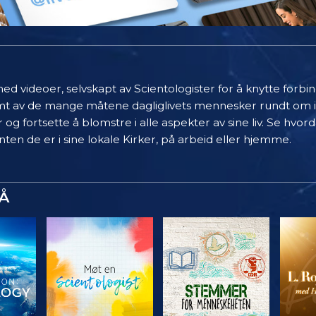
ed videoer, selvskapt av Scientologister for å knytte forb
limt av de mange måtene dagliglivets mennesker rundt om 
 og fortsette å blomstre i alle aspekter av sine liv. Se hvo
ten de er i sine lokale Kirker, på arbeid eller hjemme.
Å