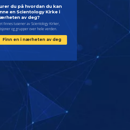
urer du på hvordan du kan
inne en Scientology Kirke i
ærheten av deg?
t finnes tusener av Scientology Kirker,
isjoner og grupper over hele verden.
Finn en i nærheten av deg