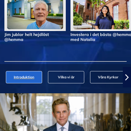
Jim jublar helt hejdlöst
Investera i det bästa @hemm
@hemma
med Natalia
Introduktion
Vilka vi är
Våra Kyrkor