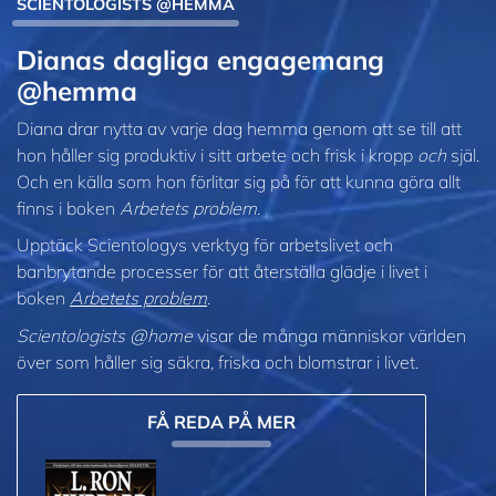
SCIENTOLOGISTS @HEMMA
Dianas dagliga engagemang
@hemma
Diana drar nytta av varje dag hemma genom att se till att
hon håller sig produktiv i sitt arbete och frisk i kropp
och
själ.
Och en källa som hon förlitar sig på för att kunna göra allt
finns i boken
Arbetets problem
.
Upptäck Scientologys verktyg för arbetslivet och
banbrytande processer för att återställa glädje i livet i
boken
Arbetets problem
.
Scientologists @home
visar de många människor världen
över som håller sig säkra, friska och blomstrar i livet.
FÅ REDA PÅ MER