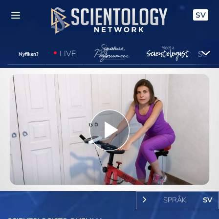
SV
LIVE
Nyfiken?
Play
Video
SPRÅK:
SV