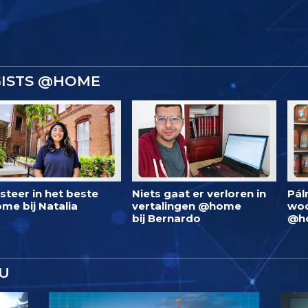
GISTS @HOME
steer in het beste
Niets gaat er verloren in
Pál
me bij Natalia
vertalingen @home
woo
bij Bernardo
@h
U