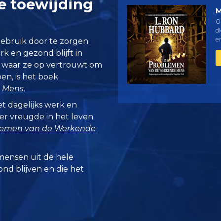
se toewijding
M
O
di
e
gebruik door te zorgen
erk en gezond blijft in
n waar ze op vertrouwt om
en, is het boek
e Mens
.
t dagelijks werk en
r vreugde in het leven
lemen van de Werkende
mensen uit de hele
zond blijven en die het