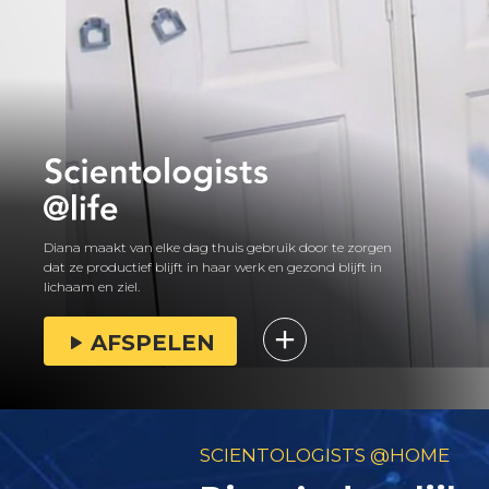
Diana maakt van elke dag thuis gebruik door te zorgen
dat ze productief blijft in haar werk en gezond blijft in
lichaam en ziel.
AFSPELEN
SCIENTOLOGISTS @HOME