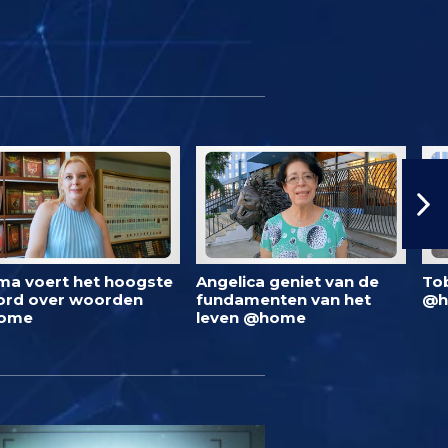
ma voert het hoogste
Angelica geniet van de
To
rd over woorden
fundamenten van het
@h
ome
leven @home