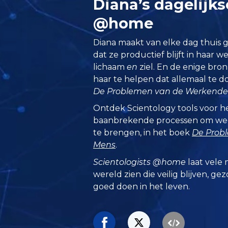
Diana’s dagelijk
@home
Diana maakt van elke dag thuis 
dat ze productief blijft in haar w
lichaam
en
ziel. En de enige bro
haar te helpen dat allemaal te do
De Problemen van de Werkend
Ontdek Scientology tools voor he
baanbrekende processen om wee
te brengen, in het boek
De Prob
Mens
.
Scientologists @home
laat vele 
wereld zien die veilig blijven, ge
goed doen in het leven.