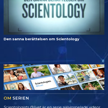
Den sanna berättelsen om Scientology
OM
SERIEN
Scientologists @livet
är en serie självinspelade videor