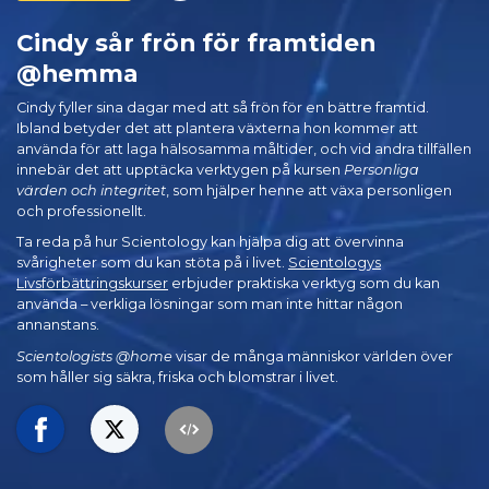
Cindy sår frön för framtiden
@hemma
Cindy fyller sina dagar med att så frön för en bättre framtid.
Ibland betyder det att plantera växterna hon kommer att
använda för att laga hälsosamma måltider, och vid andra tillfällen
innebär det att upptäcka verktygen på kursen
Personliga
värden och integritet
, som hjälper henne att växa personligen
och professionellt.
Ta reda på hur Scientology kan hjälpa dig att övervinna
svårigheter som du kan stöta på i livet.
Scientologys
Livsförbättringskurser
erbjuder praktiska verktyg som du kan
använda – verkliga lösningar som man inte hittar någon
annanstans.
Scientologists @home
visar de många människor världen över
som håller sig säkra, friska och blomstrar i livet.