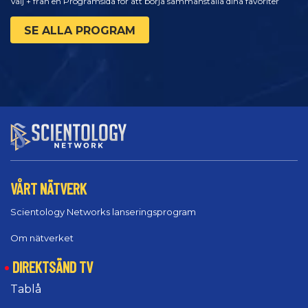
Välj + från en Programsida för att börja sammanställa dina favoriter
SE ALLA PROGRAM
VÅRT NÄTVERK
Scientology Networks lanseringsprogram
Om nätverket
DIREKTSÄND TV
Tablå