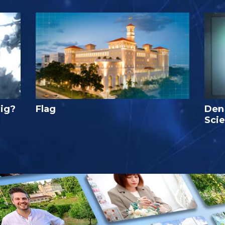
lig?
Flag
Den
Sci