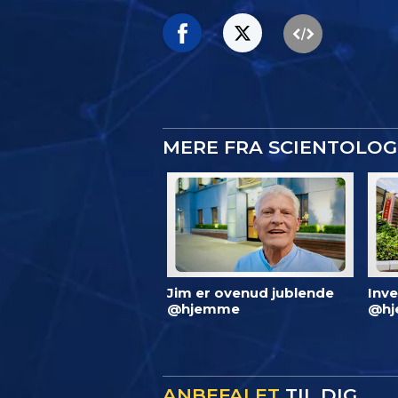
MERE FRA SCIENTOLO
Jim er ovenud jublende
Inve
@hjemme
@hj
ANBEFALET
TIL DIG