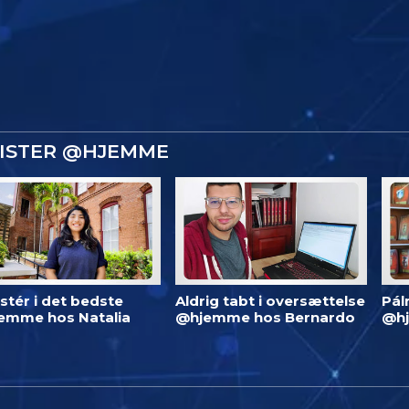
GISTER @HJEMME
stér i det bedste
Aldrig tabt i oversættelse
Pál
emme hos Natalia
@hjemme hos Bernardo
@h