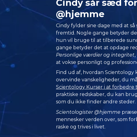
Cindy sår sæd fo
@hjemme
Cindy fylder sine dage med at så
fremtid. Nogle gange betyder det
hun vil bruge til at tilberede su
gange betyder det at opdage red
Personlige værdier og integritet
at vokse personligt og professione
Find ud af, hvordan Scientology
overvinde vanskeligheder, du måske
Scientology Kurser i at forbedre 
praktiske redskaber, du kan bruge
som du ikke finder andre steder.
Scientologister @hjemme
præse
mennesker verden over, som forbl
raske og trives i livet.