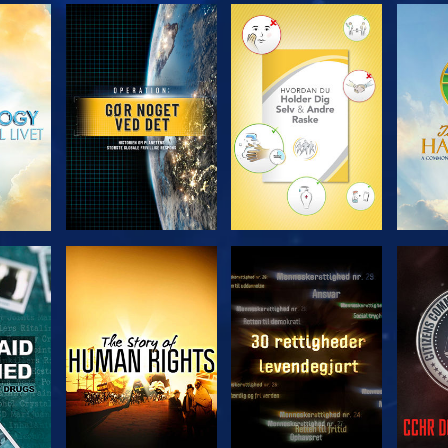
UDFORSK SERIEN
UDFORSK SERIEN
UDFO
SE
SE