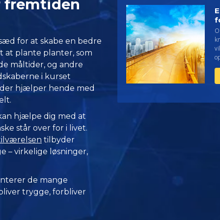
r fremtiden
E
f
Op
k
 sæd for at skabe en bedre
vi
 at plante planter, som
o
nde måltider, og andre
skaberne i kurset
, der hjælper hende med
lt.
 kan hjælpe dig med at
 står over for i livet.
tilværelsen
tilbyder
 – virkelige løsninger,
nterer de mange
iver trygge, forbliver