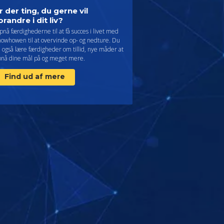
r der ting, du gerne vil
orandre i dit liv?
nå færdighederne til at få succes i livet med
nowhowen til at overvinde op- og nedture. Du
l også lære færdigheder om tillid, nye måder at
pnå dine mål på og meget mere.
Find ud af mere