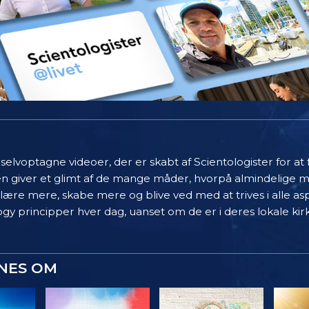
elvoptagne videoer, der er skabt af Scientologister for at
en giver et glimt af de mange måder, hvorpå almindelige 
 lære mere, skabe mere og blive ved med at trives i alle asp
gy principper hver dag, uanset om de er i deres lokale kir
YNES OM