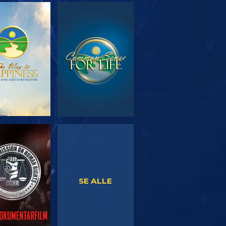
RSK SERIEN
SE
SE
SE
SE ALLE