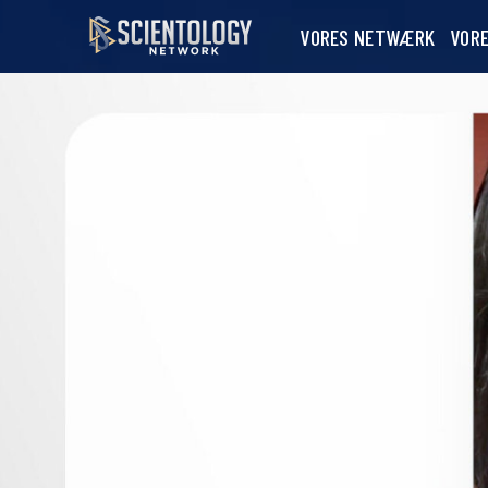
VORES NETWÆRK
VOR