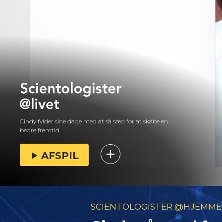
Cindy fylder sine dage med at så sæd for at skabe en
bedre fremtid.
AFSPIL
SCIENTOLOGISTER @HJEMME