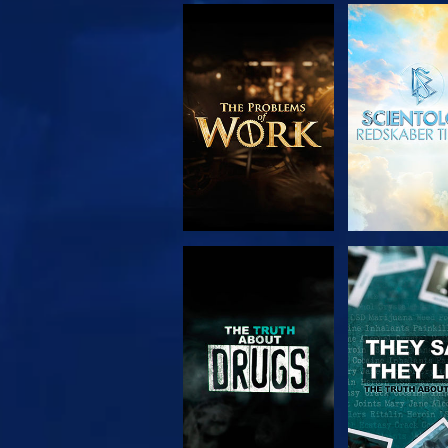
UDFORSK SERIEN
SE
SE
SE