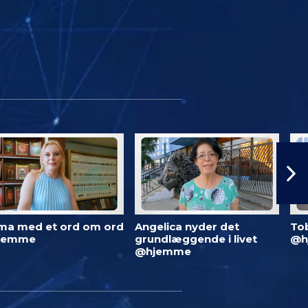
ma med et ord om ord
Angelica nyder det
To
jemme
grundlæggende i livet
@h
@hjemme