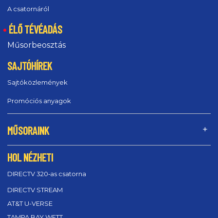
A csatornáról
ÉLŐ TÉVÉADÁS
Műsorbeosztás
SAJTÓHÍREK
Sajtóközlemények
Promóciós anyagok
MŰSORAINK
HOL NÉZHETI
DIRECTV 320‑as csatorna
DIRECTV STREAM
AT&T U-VERSE
TAMPA BAY WFTT