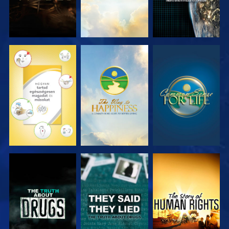
MŰSORNÉZÉS
MŰSORNÉZÉS
MŰSORNÉZÉS
MŰSORNÉZÉS
MŰSORNÉZÉS
MŰSORNÉZÉS