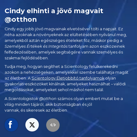
Cindy elhinti a jövő magvait
@otthon
Cindy egy jobb jövő magvainak elvetésével tölti a napjait. Ez
néha azoknak a növényeknek az elültetésében nyilvánul meg,
amelyekből aztán egészséges ételeket főz, máskor pedig a
Személyes Értékek és Integritás
tanfolyam azon eszközeinek
felfedezésében, amelyek segítségére vannak személyes és
szakmai fejlődésében.
Tudja meg, hogyan segíthet a Scientology felülkerekedni
azokon a nehézségeken, amelyekkel szembe találhatja magát
az életben. A
Scientology Életjobbító tanfolyamok
olyan
gyakorlati eszközöket kínálnak, amelyeket használhat – valódi
megoldásokat, amelyeket sehol máshol nem talál.
A
Scientologistok @otthon
számos olyan embert mutat be a
világ minden tájáról, akik biztonságban és jól
vannak, és sikeresek az életben.