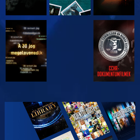
MŰSORNÉZÉS
MŰSORNÉZÉS
MŰSORNÉZÉS
MŰSORNÉZÉS
A SOROZAT
RÉSZEI