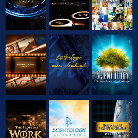
A SOROZAT
MŰSORNÉZÉS
A SOROZAT
RÉSZEI
RÉSZEI
A SOROZAT
A SOROZAT
MŰSORNÉZÉS
RÉSZEI
RÉSZEI