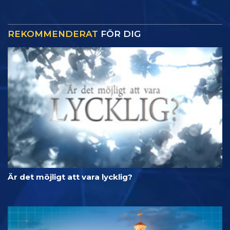
REKOMMENDERAT
FÖR DIG
Är det möjligt att vara lycklig?