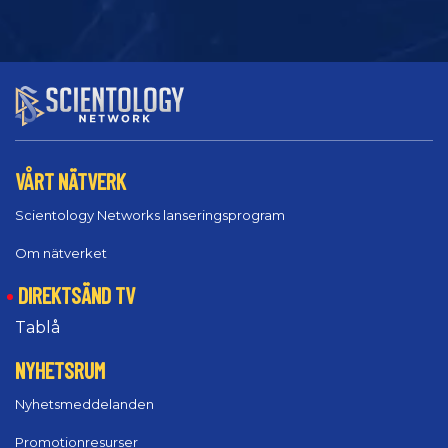
VÅRT NÄTVERK
Scientology Networks lanseringsprogram
Om nätverket
DIREKTSÄND TV
Tablå
NYHETSRUM
Nyhetsmeddelanden
Promotionresurser