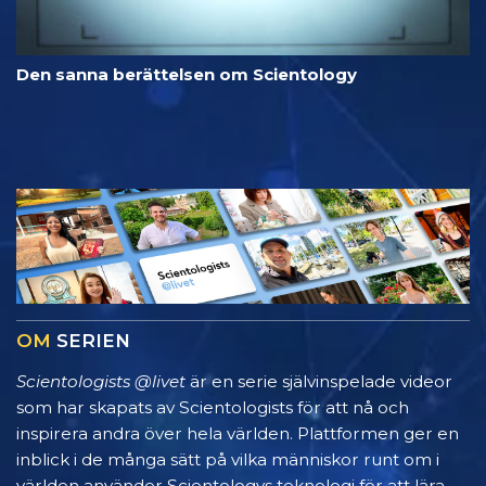
Den sanna berättelsen om Scientology
OM
SERIEN
Scientologists @livet
är en serie självinspelade videor
som har skapats av Scientologists för att nå och
inspirera andra över hela världen. Plattformen ger en
inblick i de många sätt på vilka människor runt om i
världen använder Scientologys teknologi för att lära