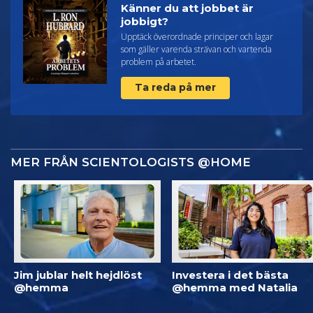
Känner du att jobbet är
jobbigt?
Upptäck överordnade principer och lagar
som gäller varenda strävan och vartenda
problem på arbetet.
Ta reda på mer
MER FRÅN SCIENTOLOGISTS @HOME
Jim jublar helt hejdlöst
Investera i det bästa
@hemma
@hemma med Natalia