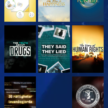
TITTA
TITTA
TITTA
TITTA
TITTA
TITTA