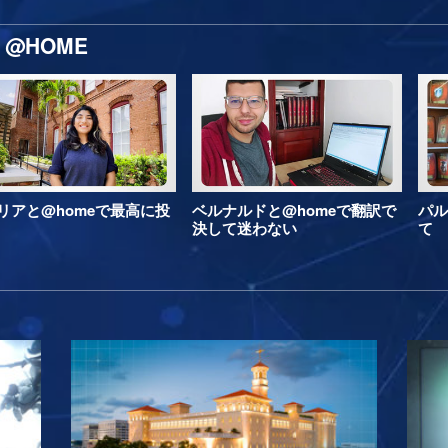
@HOME
リアと@homeで最高に投
ベルナルドと@homeで翻訳で
パル
決して迷わない
て