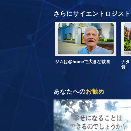
さらにサイエントロジスト 
ジムは@homeで大きな歓喜
ナタ
資
あなたへの
お勧め