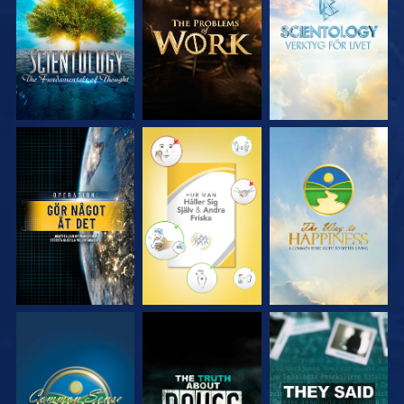
UTFORSKA
UTFORSKA
UTFORSKA
SERIEN
SERIEN
SERIEN
TITTA
TITTA
TITTA
TITTA
TITTA
TITTA