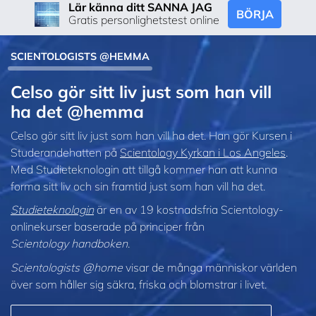
Lär känna ditt SANNA JAG
BÖRJA
Gratis personlighetstest online
SCIENTOLOGISTS @HEMMA
Celso gör sitt liv just som han vill
ha det @hemma
Celso gör sitt liv just som han vill ha det. Han gör Kursen i
Studerandehatten på
Scientology Kyrkan i Los Angeles
.
Med Studieteknologin att tillgå kommer han att kunna
forma sitt liv och sin framtid just som han vill ha det.
Studieteknologin
är en av 19 kostnadsfria Scientology-
onlinekurser baserade på principer från
Scientology handboken
.
Scientologists @home
visar de många människor världen
över som håller sig säkra, friska och blomstrar i livet.