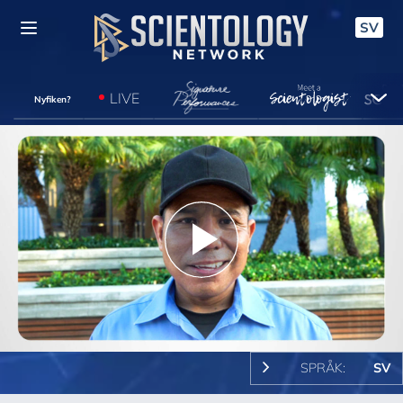
SV
LIVE
Nyfiken?
Play
Video
SPRÅK:
SV