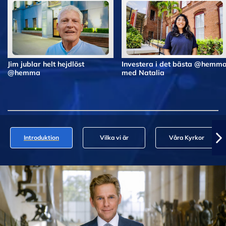
Jim jublar helt hejdlöst
Investera i det bästa @hemm
@hemma
med Natalia
Introduktion
Vilka vi är
Våra Kyrkor