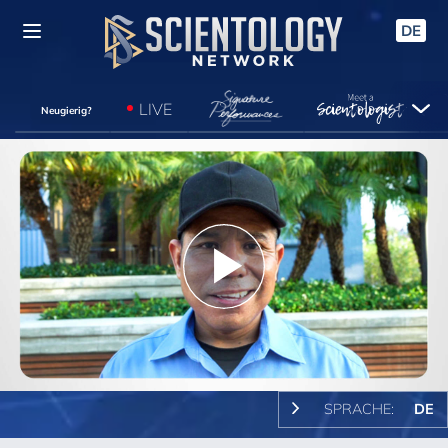
DE
LIVE
Neugierig?
Play
Video
SPRACHE:
DE