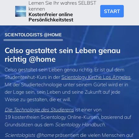
Lernen Sie Ihr wahres SELBST
kennen
START
Kostenfreier online
Persönlichkeitstest
SCIENTOLOGISTS @HOME
Celso gestaltet sein Leben genau
richtig @home
Celso gestaltet sein Leben genau richtig. Er ist auf dem
Studentenhut-Kurs in der
Scientology Kirche Los Angeles
.
Mit der Studiertechnologie unter seinem Gürtel wird er in
der Lage sein, sein Leben und seine Zukunft auf jede
Weise zu gestalten, die er will.
Die Technologie des Studierens
ist einer von
19 kostenfreien Scientology Online-Kursen, basierend auf
Grundsätzen aus dem
Scientology Handbuch
.
Scientologists @home
präsentiert die vielen Menschen auf