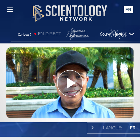
FR
EN DIRECT
Curieux ?
Play
Video
LANGUE:
FR