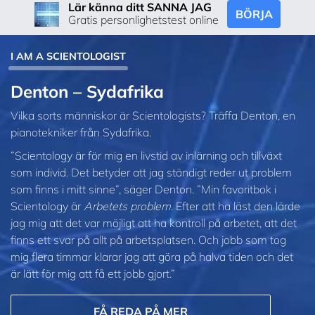
Lär känna ditt SANNA JAG
BÖRJA
Gratis personlighetstest online
I AM A SCIENTOLOGIST
Denton – Sydafrika
Vilka sorts människor är Scientologists? Träffa Denton, en
pianotekniker från Sydafrika.
”Scientology är för mig en livstid av inlärning och tillväxt
som individ. Det betyder att jag ständigt reder ut problem
som finns i mitt sinne”, säger Denton. ”Min favoritbok i
Scientology är
Arbetets problem.
Efter att ha läst den lärde
jag mig att det var möjligt att ha kontroll på arbetet, att det
finns ett svar på allt på arbetsplatsen. Och jobb som tog
mig flera timmar klarar jag att göra på halva tiden och det
är lätt för mig att få ett jobb gjort.”
FÅ REDA PÅ MER