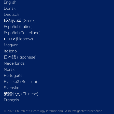
English
Dansk
Deutsch
Ελληνικά (Greek)
Español (Latino)
Español (Castellano)
Magyar
Italiano
日本語 (Japanese)
Nederlands
Norsk
Português
Русский (Russian)
Svenska
繁體中文 (Chinese)
Français
© 2026 Church of Scientology International. Alla rättigheter förbehållna.