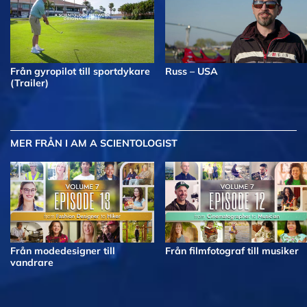
Från gyropilot till sportdykare
Russ – USA
(Trailer)
MER
FRÅN I AM A SCIENTOLOGIST
Från modedesigner till
Från filmfotograf till musiker
vandrare