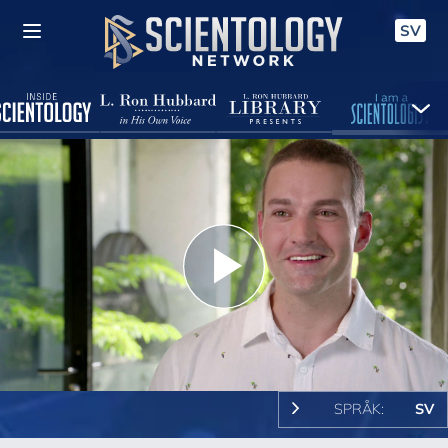
SV
Play
Video
SPRÅK:
SV