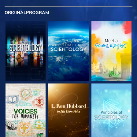
ORIGINAL
PROGRAM
UTFORSKA
UTFORSKA
UTFORSKA
SERIEN
SERIEN
SERIEN