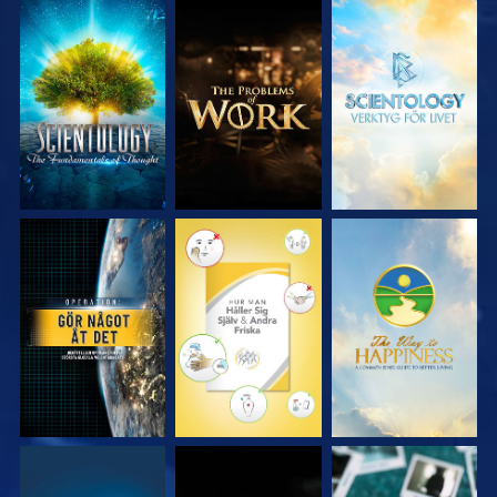
UTFORSKA
UTFORSKA
UTFORSKA
SERIEN
SERIEN
SERIEN
TITTA
TITTA
TITTA