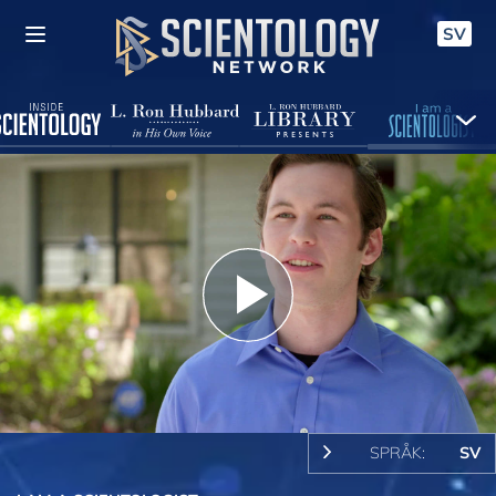
SV
Play
Video
SPRÅK:
SV