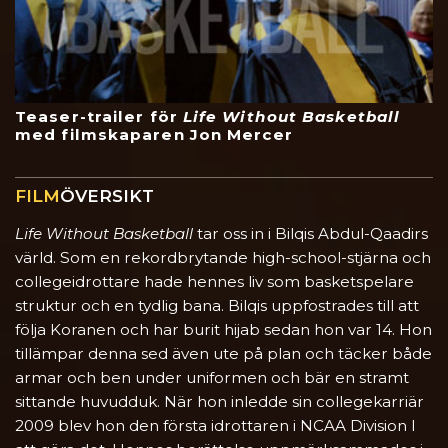
Teaser-trailer för
Life Without Basketball
med filmskaparen Jon Mercer
FILM
ÖVERSIKT
Life Without Basketball
tar oss in i Bilqis Abdul-Qaadirs
värld. Som en rekordbrytande high-school-stjärna och
collegeidrottare hade hennes liv som basketspelare
struktur och en tydlig bana. Bilqis uppfostrades till att
följa Koranen och har burit hijab sedan hon var 14. Hon
tillämpar denna sed även ute på plan och täcker både
armar och ben under uniformen och bär en stramt
sittande huvudduk. När hon inledde sin collegekarriär
2009 blev hon den första idrottaren i NCAA Division I