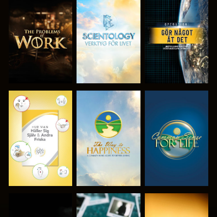
UTFORSKA
UTFORSKA
TITTA
SERIEN
SERIEN
TITTA
TITTA
TITTA