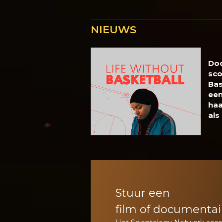
NIEUWS
Do
sco
Bas
een
haa
als
Stuur een
film of documentai