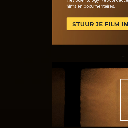
Het Scientology Network acce
films en documentaires.
STUUR JE FILM I