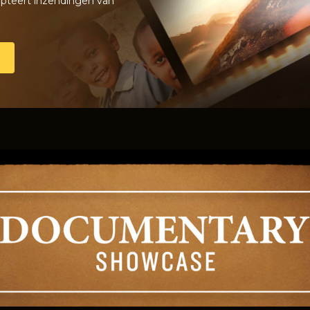
pteert inzendingen van
N