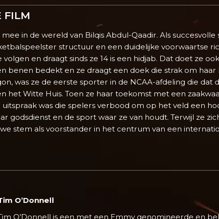
 FILM
ee in de wereld van Bilqis Abdul-Qaadir. Als succesvolle 
ketbalspeelster structuur en een duidelijke voorwaartse ric
 volgen en draagt sinds ze 14 is een hidjab. Dat doet ze o
en benen bedekt en ze draagt een doek die strak om haar h
on, was ze de eerste sporter in de NCAA-afdeling die dat 
en het Witte Huis. Toen ze haar toekomst met een zaakwa
e uitspraak was die spelers verbood om op het veld een 
 godsdienst en de sport waar ze van houdt. Terwijl ze zic
e stem als voorstander in het centrum van een internation
Tim O’Donnell
Tim O’Donnell is een met een Emmy genomineerde en be