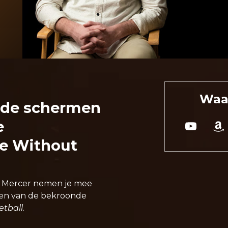
Waar
r de schermen
e
fe Without
n Mercer nemen je mee
men van de bekroonde
etball
.