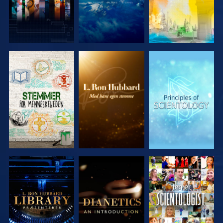
UDFORSK
UDFORSK
UDFORSK
SERIEN
SERIEN
SERIEN
UDFORSK
UDFORSK
SE
SERIEN
SERIEN