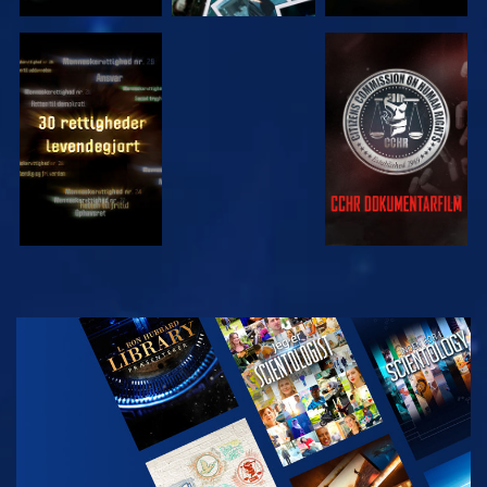
SE
SE
SE
SE
UDFORSK
SERIEN