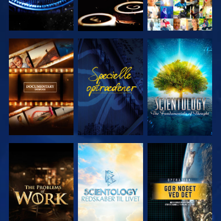
UDFORSK
SE
UDFORSK
SERIEN
SERIEN
UDFORSK
UDFORSK
SE
SERIEN
SERIEN