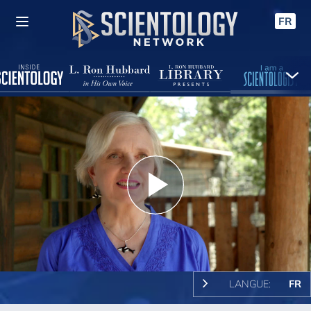
FR
Play
Video
LANGUE:
FR