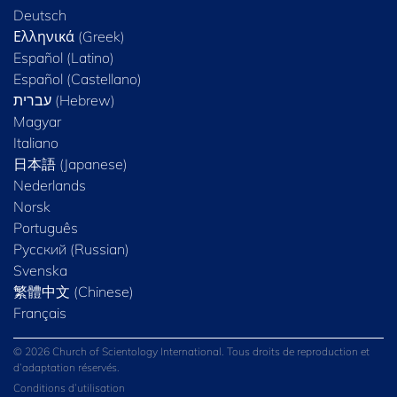
Deutsch
Ελληνικά (Greek)
Español (Latino)
Español (Castellano)
Magyar
Italiano
日本語 (Japanese)
Nederlands
Norsk
Português
Русский (Russian)
Svenska
繁體中文 (Chinese)
Français
© 2026 Church of Scientology International. Tous droits de reproduction et
d’adaptation réservés.
Conditions d’utilisation