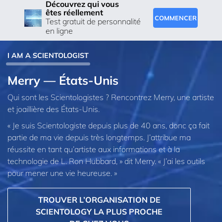
Découvrez qui vous
êtes réellement
COMMENCER
Test gratuit de personnalité
en ligne
I AM A SCIENTOLOGIST
Merry — États-Unis
Qui sont les Scientologistes ? Rencontrez Merry, une artiste
et joaillière des États-Unis.
« Je suis Scientologiste depuis plus de 40 ans, donc ça fait
partie de ma vie depuis très longtemps. J’attribue ma
réussite en tant qu’artiste aux informations et à la
technologie de L. Ron Hubbard, » dit Merry. « J’ai les outils
pour mener une vie heureuse. »
TROUVER L’ORGANISATION DE
SCIENTOLOGY LA PLUS PROCHE