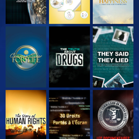
REGARDER
REGARDER
REGARDER
REGARDER
REGARDER
REGARDER