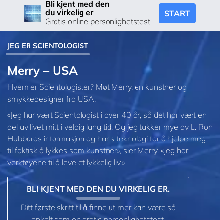
Bli kjent med den
du virkelig er
START
Gratis online personlighetstest
JEG ER SCIENTOLOGIST
Merry – USA
Hvem er Scientologister? Møt Merry, en kunstner og
smykkedesigner fra USA.
«Jeg har vært Scientologist i over 40 år, så det har vært en
del av livet mitt i veldig lang tid. Og jeg takker mye av L. Ron
Hubbards informasjon og hans teknologi for å hjelpe meg
til faktisk å lykkes som kunstner», sier Merry. «Jeg har
verktøyene til å leve et lykkelig liv.»
BLI KJENT MED DEN DU VIRKELIG ER.
Ditt første skritt til å finne ut mer kan være så
enkelt som en gratis personlighetstest.