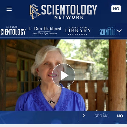
NO
Play
Video
SPRÅK:
NO