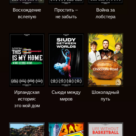
Восхождение
Простить –
Война за
вслепую
не забыть
лобстера
Ирландская
Сьюди между
Шоколадный
история:
миров
путь
это мой дом