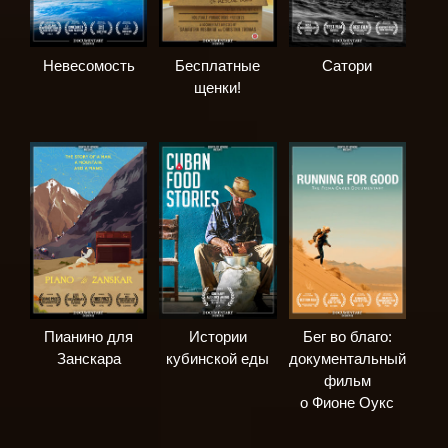
Невесомость
Бесплатные
Сатори
щенки!
Пианино для
Истории
Бег во благо:
Занскара
кубинской еды
документальный
фильм
о Фионе Оукс