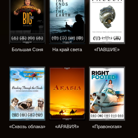
Большая Соня
На край света
«ПАВШИЕ»
«Сквозь облака»
«АРАВИЯ»
«Правоногая»