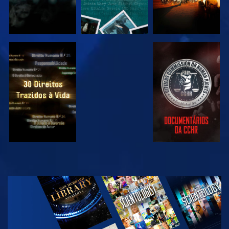
VER
VER
VER
VER
EXPLORAR A
SÉRIE