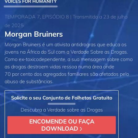
VOICES FOR HUMANITY
TEMPORADA 7, EPISÓDIO 8 | Transmitido a 23 de julho
de 2025
Morgan Bruiners
Morgan Bruiners é um ativista antidrogras que educa os
jovens na África do Sul com a Verdade Sobre as Drogas.
Como ex‑toxicodependente, a sua mensagem sobre como
as drogas destroem vidas ressoa numa área onde
70 por cento dos agregados familiares são afetados pelo
abuso de substâncias.
Solicite o seu Conjunto de Folhetos Gratuito
Descubra a Verdade sobre as Drogas
ENCOMENDE OU FAÇA
DOWNLOAD