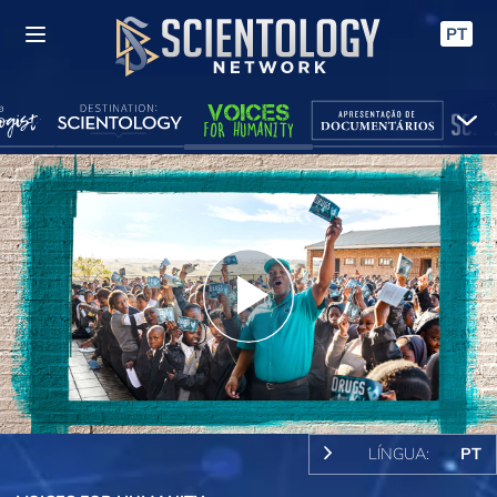
PT
Play
Video
LÍNGUA:
PT