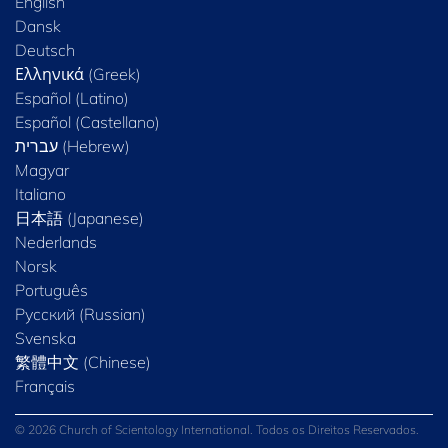
English
Dansk
Deutsch
Ελληνικά (Greek)
Español (Latino)
Español (Castellano)
Magyar
Italiano
日本語 (Japanese)
Nederlands
Norsk
Português
Русский (Russian)
Svenska
繁體中文 (Chinese)
Français
© 2026 Church of Scientology International. Todos os Direitos Reservados.