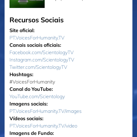
Recursos Sociais
Site oficial:
PT.VoicesForHumanity.TV
Canais sociais oficiais:
Facebook.com/ScientologyTV
Instagram.com/ScientologyTV
Twitter.com/ScientologyTV
Hashtags:
‎#VoicesForHumanity
Canal do YouTube:
YouTube.com/Scientology
Imagens sociais:
PT.VoicesForHumanity.TV/images
Vídeos sociais:
PT.VoicesForHumanity.TV/video
Imagens de Fundo: