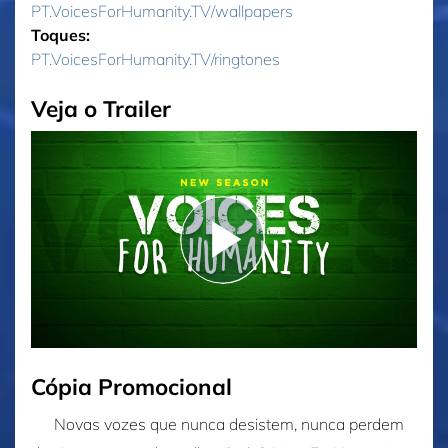
PT.VoicesForHumanity.TV/wallpapers
Toques:
PT.VoicesForHumanity.TV/ringtones
Veja o Trailer
Cópia Promocional
Novas vozes que nunca desistem, nunca perdem