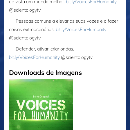
de vista um mundo melhor. ‎
bit.ly/VoicesForHumanity
‎@scientologytv
Pessoas comuns a elevar as suas vozes e a fazer
coisas extraordinárias. ‎
bit.ly/VoicesForHumanity
‎@scientologytv
Defender, ativar, criar ondas.
bit.ly/VoicesForHumanity
‎@scientologytv
Downloads de Imagens