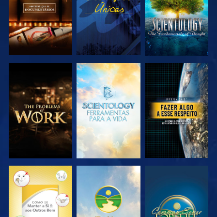
EXPLORAR A
EXPLORAR A
VER
SÉRIE
SÉRIE
VER
VER
VER