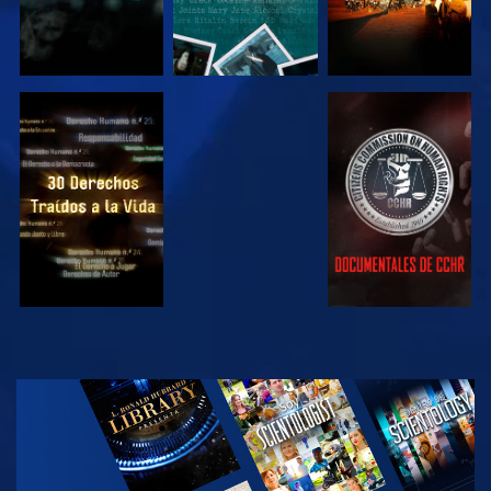
VE
VE
VE
VE
EXPLORA LAS
SERIES