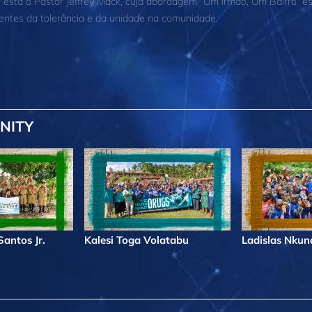
e está o Pastor Jeffrey Mack, cuja abordagem “Um Irmão, Um Bairro” e
ntes da tolerância e da unidade na comunidade.
NITY
antos Jr.
Kalesi Toga Volatabu
Ladislas Nku