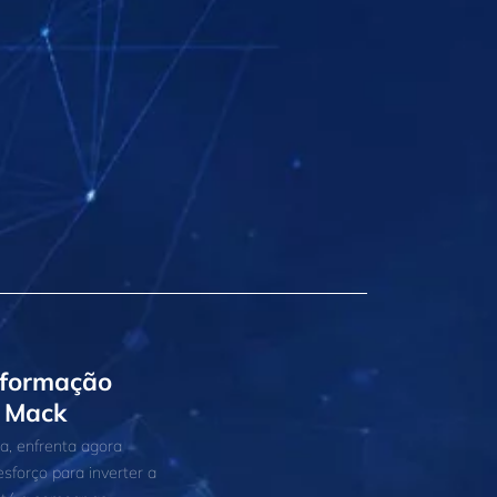
sformação
y Mack
a, enfrenta agora
sforço para inverter a