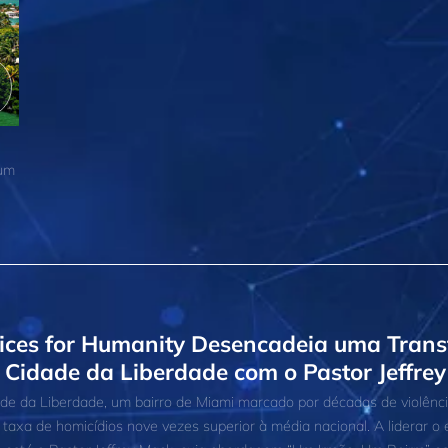
 um
ices for Humanity Desencadeia uma Tran
 Cidade da Liberdade com o Pastor Jeffre
de da Liberdade, um bairro de Miami marcado por décadas de violênci
taxa de homicídios nove vezes superior à média nacional. A liderar o e