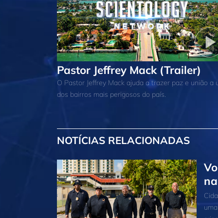
Pastor Jeffrey Mack (Trailer)
O Pastor Jeffrey Mack ajuda a trazer paz e união a
dos bairros mais perigosos do país.
NOTÍCIAS RELACIONADAS
Vo
na
Cida
uma 