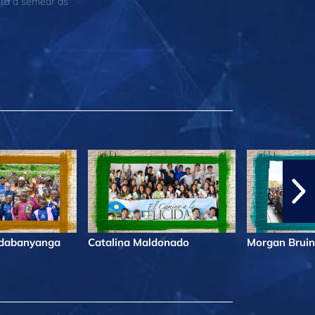
stá a semear as
ndabanyanga
Catalina Maldonado
Morgan Bruin