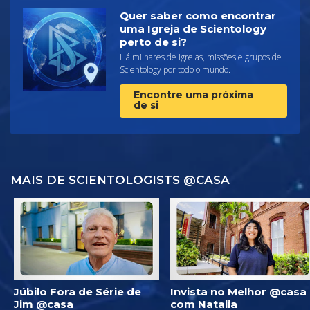
Quer saber como encontrar
uma Igreja de Scientology
perto de si?
Há milhares de Igrejas, missões e grupos de
Scientology por todo o mundo.
Encontre uma próxima
de si
MAIS DE SCIENTOLOGISTS @CASA
Júbilo Fora de Série de
Invista no Melhor @casa
Jim @casa
com Natalia