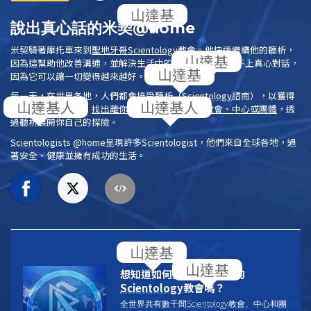
說出真心話的米契@home
米契騎著摩托車來到
聖地牙哥
Scientology
教會
。他快速繼續他的聽析，
因為這幫助他改善溝通，並解決生活中的狀況。什麼都比不上真心對話，
因為它可以讓一切變得越來越好。
每一天，在世界各地，人們都會接受
聽析
（
Scientology
諮商），以獲得
靈性的啟發與自由。
找出離你最近的
Scientology
教會、中心或團體
，透
過聽析展開你自己的探險。
Scientologist
s @home
呈現許多
Scientologist
，他們來自全球各地，過
著安全、健康並擁有成功的生活。
更多訊息
想知道如何找到離你最近的
Scientology
教會嗎？
全世界共有數千間
Scientology
教會、中心和團