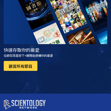
觀看
探索系列節目
快速存取你的最愛
從節目頁面按下+鍵開始建構你的最愛
觀賞所有節目