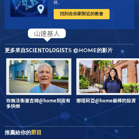
體。
找到在你家附近的教會
SCIENTOLOGIST
更多來自
S @HOME的影片
你無法衡量吉姆@home到底有
娜塔莉亞@home最棒的投資
多快樂
節目
推薦給你的