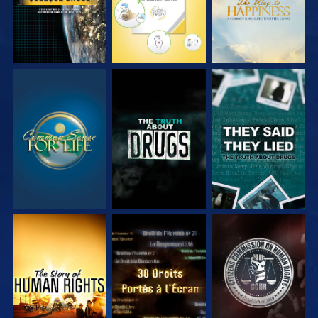
REGARDER
REGARDER
REGARDER
REGARDER
REGARDER
REGARDER