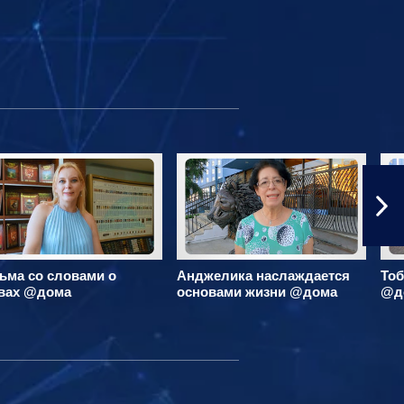
ьма со словами о
Анджелика наслаждается
Тоб
вах @дома
основами жизни @дома
@д