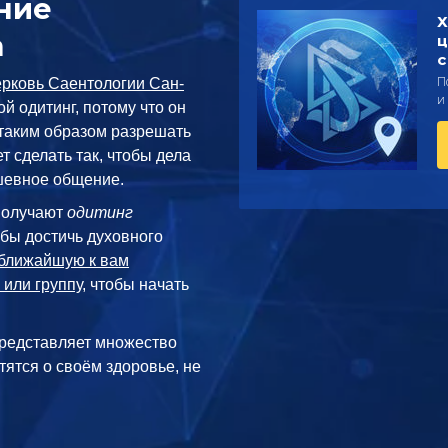
ние
Х
а
ц
с
П
рковь Саентологии Сан-
и
й одитинг, потому что он
 таким образом разрешать
т сделать так, чтобы дела
ушевное общение.
получают
одитинг
обы достичь духовного
ближайшую к вам
 или группу
, чтобы начать
редставляет множество
тятся о своём здоровье, не