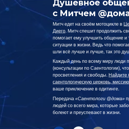
Душевное обще
с Митчем @дом
Митч едет на своём мотоцикле в
Це
Диего
. Митч спешит продолжить сво
помогает ему улучшить общение и
ситуации в жизни. Ведь что помогае
шли всё лучше и лучше, так это д
Каждый день по всему миру люди 
(консультации по Саентологии), чт
просветления и свободы.
Найдите 
саентологическую церковь, миссию
ваше приключение в одитинге.
Передача
«Саентологи @дома»
п
людей со всего мира, которые забо
болеют и преуспевают в жизни.