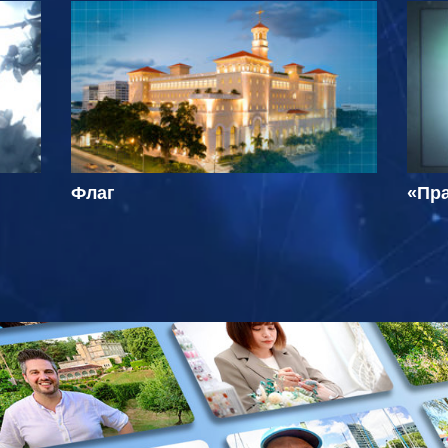
Флаг
«Пра