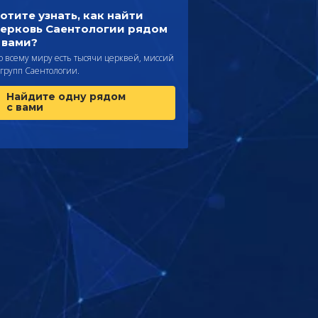
отите узнать, как найти
ерковь Саентологии рядом
 вами?
о всему миру есть тысячи церквей, миссий
 групп Саентологии.
Найдите одну рядом
с вами