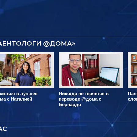
САЕНТОЛОГИ @ДОМА»
житься в лучшее
Никогда не теряется в
Пал
ма с Наталией
переводе @дома с
сло
Бернардо
АС