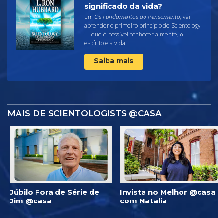
significado da vida?
Em
Os Fundamentos do Pensamento,
vai
aprender o primeiro princípio de Scientology
— que é possível conhecer a mente, o
espírito e a vida.
Saiba mais
MAIS DE SCIENTOLOGISTS @CASA
Júbilo Fora de Série de
Invista no Melhor @casa
Jim @casa
com Natalia