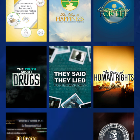
REGARDER
REGARDER
REGARDER
REGARDER
REGARDER
REGARDER