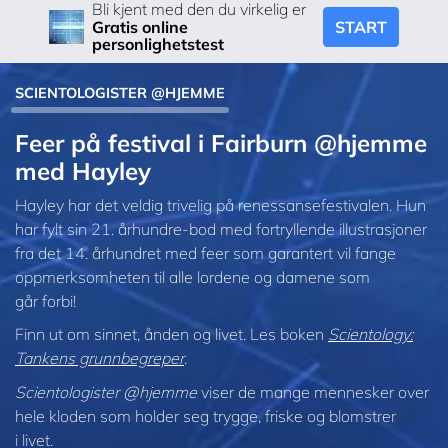
Bli kjent med den du virkelig er
START
Gratis online
personlighetstest
SCIENTOLOGISTER @HJEMME
Feer på festival i Fairburn @hjemme
med Hayley
Hayley har det veldig trivelig på renessansefestivalen. Hun
har fylt sin 21. århundre-bod med fortryllende illustrasjoner
fra det 14. århundret med feer som garantert vil fange
oppmerksomheten til alle lordene og damene som
går forbi!
Finn ut om sinnet, ånden og livet. Les boken
Scientology:
Tankens grunnbegreper
.
Scientologister @hjemme
viser de mange mennesker over
hele kloden som holder seg trygge, friske og blomstrer
i livet.