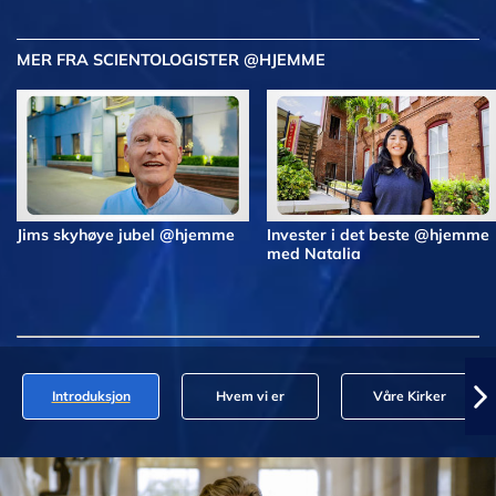
MER FRA SCIENTOLOGISTER @HJEMME
Jims skyhøye jubel @hjemme
Invester i det beste @hjemme
med Natalia
Introduksjon
Hvem vi er
Våre Kirker