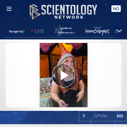
NO
LIVE
Nysgjerrig?
Play
Video
SPRÅK:
NO