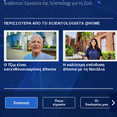
διαδίκτυο: Εργαλεία της Scientology για τη Ζωή
ΠΕΡΙΣΣΟΤΕΡΑ ΑΠΟ ΤΟ SCIENTOLOGISTS @HOME
Ο Τζιμ είναι
Η καλύτερη επένδυση
κατενθουσιασμένος @home
@home με τη Νατάλια
Ποιοι
Οι
Εισαγωγή
είμαστε
Εκκλησίες μας