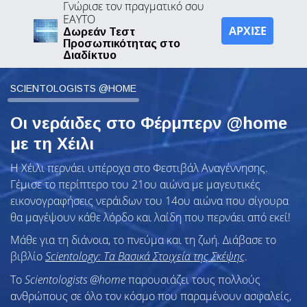
Γνώρισε τον πραγματικό σου
ΕΑΥΤΟ
ΑΡΧΙΣΕ
Δωρεάν Τεστ
Προσωπικότητας στο
Διαδίκτυο
SCIENTOLOGISTS @HOME
Οι νεράιδες στο Φέρμπερν @home
με τη Χέιλι
Η Χέιλι περνάει υπέροχα στο Φεστιβάλ Αναγέννησης.
Γέμισε το περίπτερο του 21ου αιώνα με μαγευτικές
εικονογραφήσεις νεράιδων του 14ου αιώνα που σίγουρα
θα μαγέψουν κάθε λόρδο και λαίδη που περνάει από εκεί!
Μάθε για τη διάνοια, το πνεύμα και τη ζωή. Διάβασε το
βιβλίο
Scientology: Τα Βασικά Στοιχεία της Σκέψης
.
To
Scientologists @home
παρουσιάζει τους πολλούς
ανθρώπους σε όλο τον κόσμο που παραμένουν ασφαλείς,