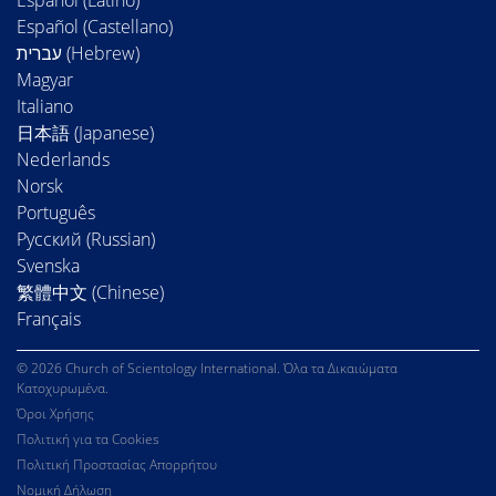
Español (Latino)
Español (Castellano)
Magyar
Italiano
日本語 (Japanese)
Nederlands
Norsk
Português
Русский (Russian)
Svenska
繁體中文 (Chinese)
Français
© 2026 Church of Scientology International. Όλα τα Δικαιώματα
Κατοχυρωμένα.
Όροι Χρήσης
Πολιτική για τα Cookies
Πολιτική Προστασίας Απορρήτου
Νομική Δήλωση