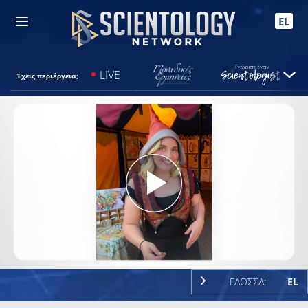
EL
LIVE
Έχεις περιέργεια;
Play
Video
ΓΛΩΣΣΑ:
EL