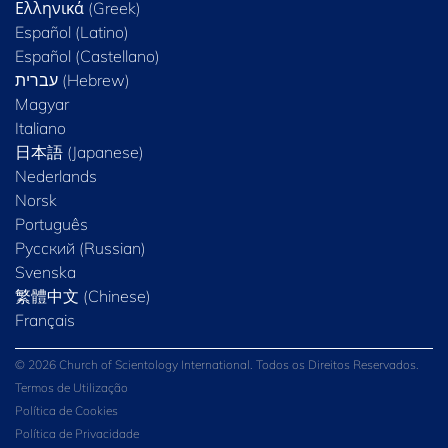
Ελληνικά (Greek)
Español (Latino)
Español (Castellano)
Magyar
Italiano
日本語 (Japanese)
Nederlands
Norsk
Português
Русский (Russian)
Svenska
繁體中文 (Chinese)
Français
© 2026 Church of Scientology International. Todos os Direitos Reservados.
Termos de Utilização
Política de Cookies
Política de Privacidade