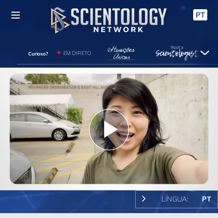
PT
EM DIRETO
Curioso?
Play
Video
LÍNGUA:
PT