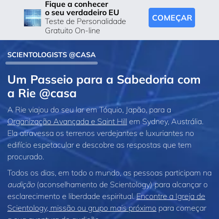
Fique a conhecer
o seu verdadeiro EU
COMEÇAR
Teste de Personalidade
Gratuito On-line
SCIENTOLOGISTS @CASA
Um Passeio para a Sabedoria com
a Rie @casa
A Rie viajou do seu lar em Tóquio, Japão, para a
Organização Avançada e Saint Hill
em Sydney, Austrália.
Ela atravessa os terrenos verdejantes e luxuriantes no
edifício espetacular e descobre as respostas que tem
procurado.
Todos os dias, em todo o mundo, as pessoas participam na
audição
(aconselhamento de Scientology) para alcançar o
esclarecimento e liberdade espiritual.
Encontre a Igreja de
Scientology, missão ou grupo mais próximo
para começar