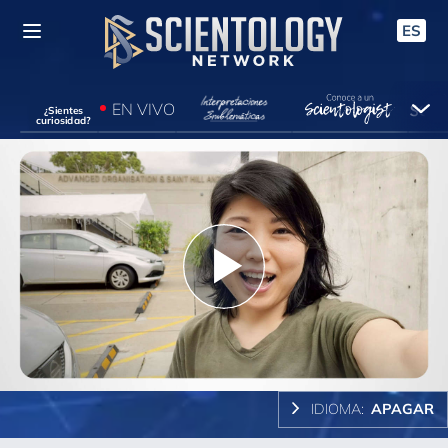
ES
EN VIVO
¿Sientes
curiosidad?
Play
Video
IDIOMA:
APAGAR