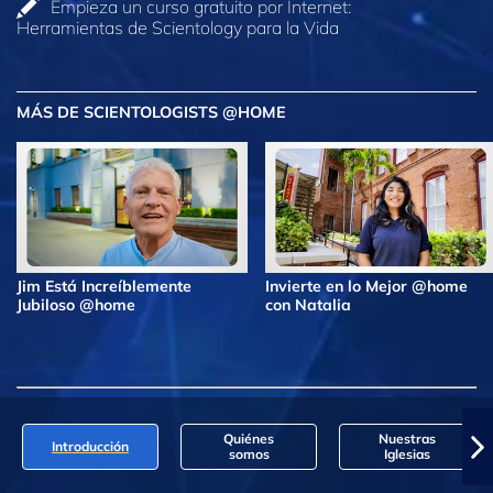
Empieza un curso gratuito por Internet:
Herramientas de Scientology para la Vida
MÁS DE SCIENTOLOGISTS @HOME
Jim Está Increíblemente
Invierte en lo Mejor @home
Jubiloso @home
con Natalia
Quiénes
Nuestras
Introducción
somos
Iglesias