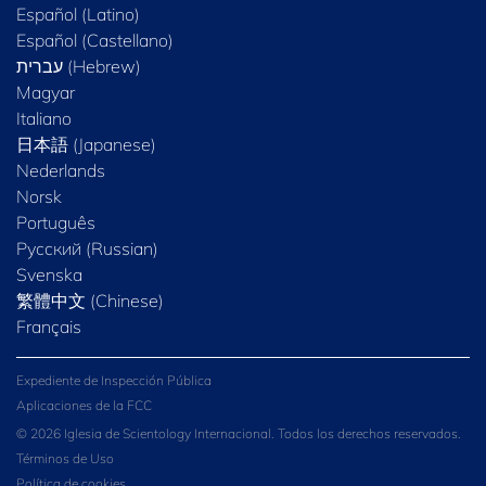
Español (Latino)
Español (Castellano)
Magyar
Italiano
日本語 (Japanese)
Nederlands
Norsk
Português
Русский (Russian)
Svenska
繁體中文 (Chinese)
Français
Expediente de Inspección Pública
Aplicaciones de la FCC
© 2026 Iglesia de Scientology Internacional. Todos los derechos reservados.
Términos de Uso
Política de cookies