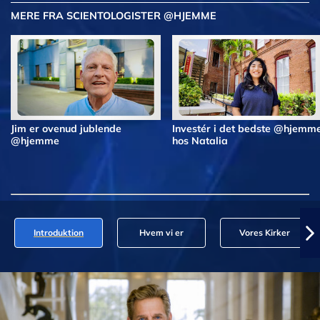
MERE FRA SCIENTOLOGISTER @HJEMME
Jim er ovenud jublende
Investér i det bedste @hjemm
@hjemme
hos Natalia
Introduktion
Hvem vi er
Vores Kirker