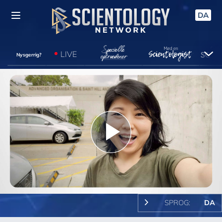
DA
LIVE
Nysgerrig?
Play
Video
SPROG:
DA