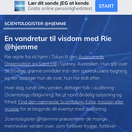
Lær dit sande JEG at kende
START
Gratis online personlighedstest
SCIENTOLOGISTER @HJEMME
En vandretur til visdom med Rie
@hjemme
Rie rejste fra sit hjem i Tokyo til den
Avancerede
Organisation og Saint Hill
i Sydney, Australien. Hun går over
de frodige, grønne områder ind i den spektakulære bygning,
og der opdager hun de svar, hun har ledt efter.
Hver dag, rundt om i verden, deltager folk i
auditering
(Scientology rådgivning) for at opnå åndelig oplysning og
frihed.
Find den nærmeste Scientology Kirke, mission eller
gruppe
for at begynde dit eventyr med auditering.
Scientologister @hjemme
præsenterer de mange
mennesker verden over, som forbliver trygge, forbliver