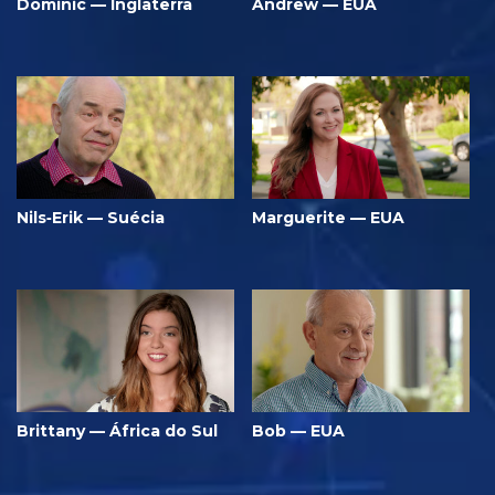
Dominic — Inglaterra
Andrew — EUA
Nils‑Erik — Suécia
Marguerite — EUA
Brittany — África do Sul
Bob — EUA