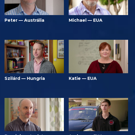
Peter — Austrália
Michael — EUA
Szilárd — Hungria
Katie — EUA