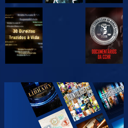
VER
VER
VER
VER
EXPLORAR A
SÉRIE