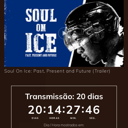
Soul On Ice: Past, Present and Future (Trailer)
Transmissão:
20
dias
:
:
:
20
14
27
43
DIAS
HORAS
MIN.
SEG.
Dia / Hora mostrados em: