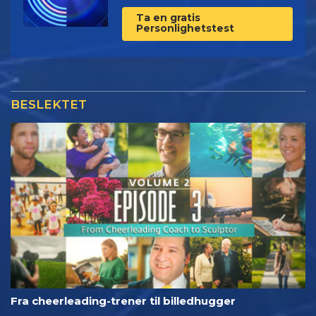
Ta en gratis
Personlighetstest
BESLEKTET
Fra cheerleading-trener til billedhugger