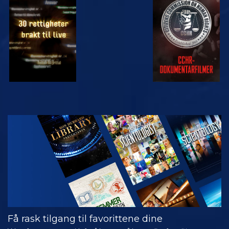
SE
SE
SE
SE
UTFORSK
SERIEN
Få rask tilgang til favorittene dine