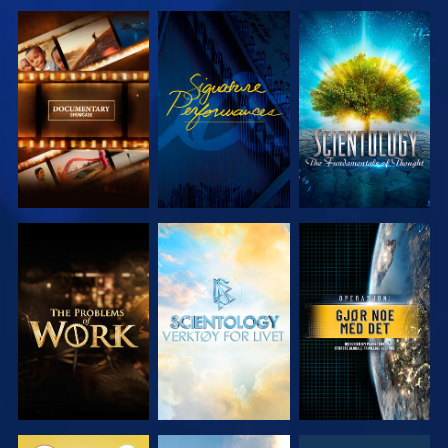
UTFORSK
SE
UTFORSK
SERIEN
SERIEN
UTFORSK
UTFORSK
SE
SERIEN
SERIEN