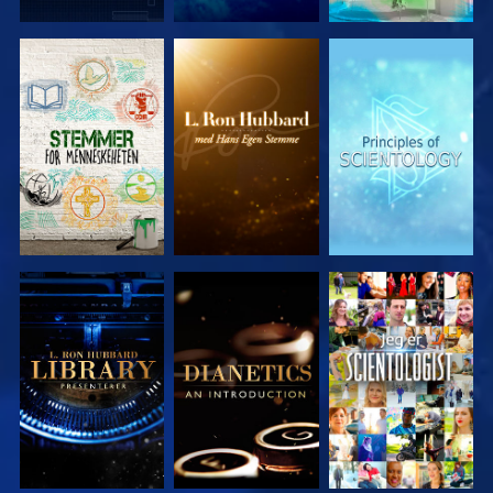
UTFORSK
UTFORSK
UTFORSK
SERIEN
SERIEN
SERIEN
UTFORSK
UTFORSK
SE
SERIEN
SERIEN