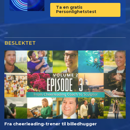
Ta en gratis
Personlighetstest
BESLEKTET
Fra cheerleading-trener til billedhugger