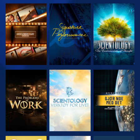
UTFORSK
SE
UTFORSK
SERIEN
SERIEN
UTFORSK
UTFORSK
SE
SERIEN
SERIEN