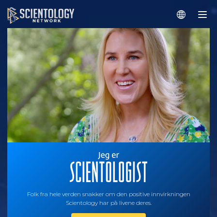
Folk fra hele verden snakker om den positive innvirkningen
Scientology har på livene deres.