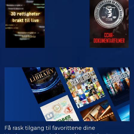
SE
SE
SE
SE
UTFORSK
SERIEN
Få rask tilgang til favorittene dine