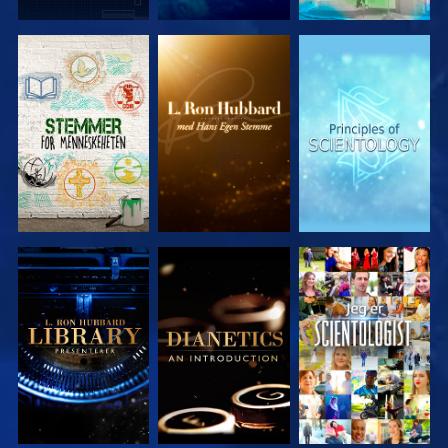
UTFORSK
UTFORSK
UTFORSK
SERIEN
SERIEN
SERIEN
UTFORSK
UTFORSK
SE
SERIEN
SERIEN