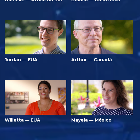
Jordan — EUA
Arthur — Canadá
Willetta — EUA
Mayela — México