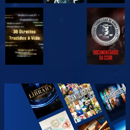
VER
VER
VER
VER
EXPLORAR A
SÉRIE