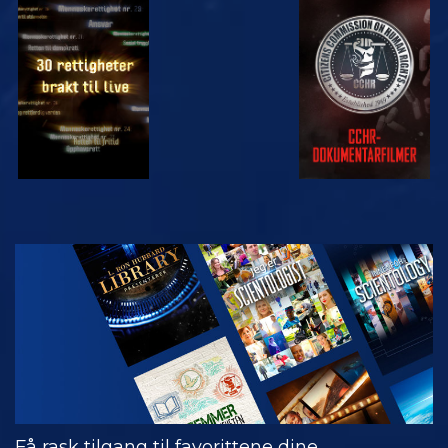
SE
SE
SE
SE
UTFORSK
SERIEN
Få rask tilgang til favorittene dine