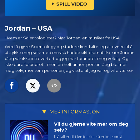
SPILL VIDEO
Jordan – USA
Hvem er Scientologister? Møt Jordan, en musiker fra USA.
«Ved å gjøre Scientology og studere kurs følte jeg at evnen til å
uttrykke meg selv med musikk hadde økt dramatisk», sier Jordan.
«Jeg var ikke introvertert og jeg har forandret meg veldig. Og
ikke bare forandret – men en helt annen person. Jeg ble mer
meg selv, mer som personen jeg visste at jeg var og ville være.»
MER INFORMASJON
Vil du gjerne vite mer om deg
selv?
I så fall er ditt første trinn så enkelt som å