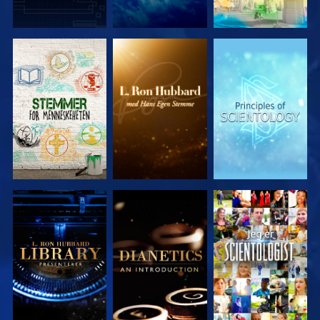
UTFORSK
UTFORSK
UTFORSK
SERIEN
SERIEN
SERIEN
UTFORSK
UTFORSK
SE
SERIEN
SERIEN