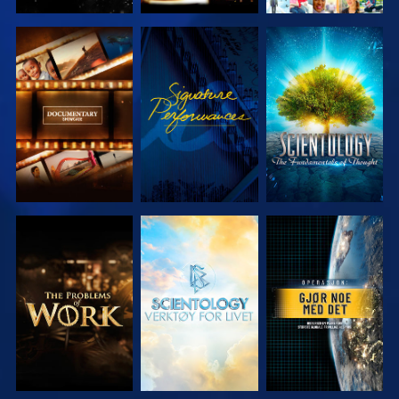
UTFORSK
SE
UTFORSK
SERIEN
SERIEN
UTFORSK
UTFORSK
SE
SERIEN
SERIEN