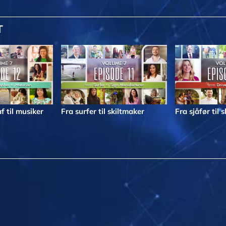
T
f til musiker
Fra surfer til skiltmaker
Fra sjåfør til 