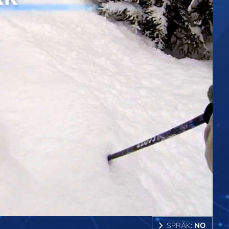
SPRÅK:
NO