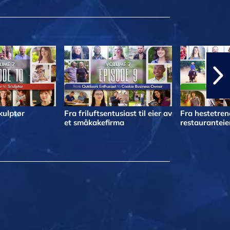
skulptør
Fra friluftsentusiast til eier av
Fra hestetrene
et småkakefirma
restauranteie