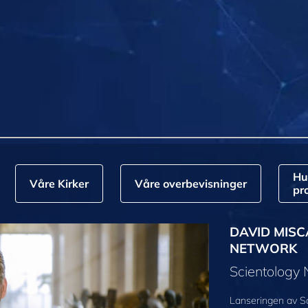
Hu
Våre Kirker
Våre overbevisninger
pr
DAVID MISC
NETWORK
Scientology
Lanseringen av S