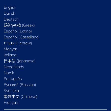
English
Dansk
Deutsch
Ελληνικά (Greek)
Español (Latino)
Español (Castellano)
Magyar
Italiano
日本語 (Japanese)
Nederlands
Norsk
Português
Русский (Russian)
Svenska
繁體中文 (Chinese)
Français