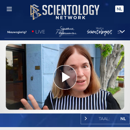
NL
LIVE
Nieuwsgierig?
Play
Video
TAAL:
NL