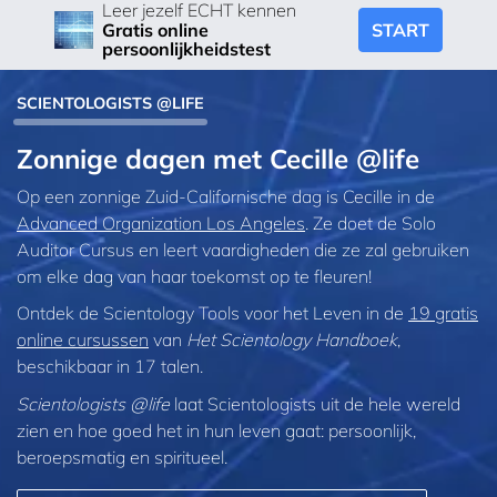
Leer jezelf ECHT kennen
START
Gratis online
persoonlijkheidstest
SCIENTOLOGISTS @LIFE
Zonnige dagen met Cecille @life
Op een zonnige Zuid-Californische dag is Cecille in de
Advanced Organization Los Angeles
. Ze doet de Solo
Auditor Cursus en leert vaardigheden die ze zal gebruiken
om elke dag van haar toekomst op te fleuren!
Ontdek de Scientology Tools voor het Leven in de
19 gratis
online cursussen
van
Het Scientology Handboek
,
beschikbaar in 17 talen.
Scientologists @life
laat Scientologists uit de hele wereld
zien en hoe goed het in hun leven gaat:
persoonlijk,
beroepsmatig en spiritueel.